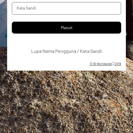
Kata Sandi
Masuk
Lupa Nama Pengguna / Kata Sandi
™
©
BI Worldwide
2019